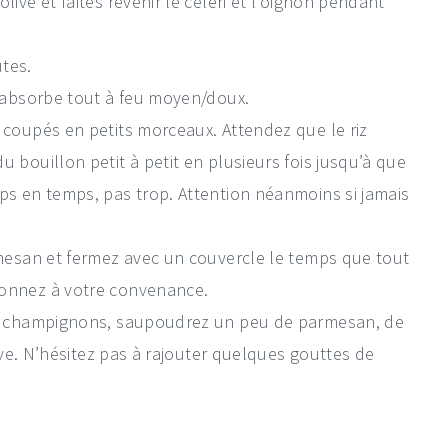
live et faites revenir le céleri et l’oignon pendant
utes.
z absorbe tout à feu moyen/doux.
 coupés en petits morceaux. Attendez que le riz
u bouillon petit à petit en plusieurs fois jusqu’à que
mps en temps, pas trop. Attention néanmoins si jamais
armesan et fermez avec un couvercle le temps que tout
sonnez à votre convenance.
les champignons, saupoudrez un peu de parmesan, de
olive. N’hésitez pas à rajouter quelques gouttes de