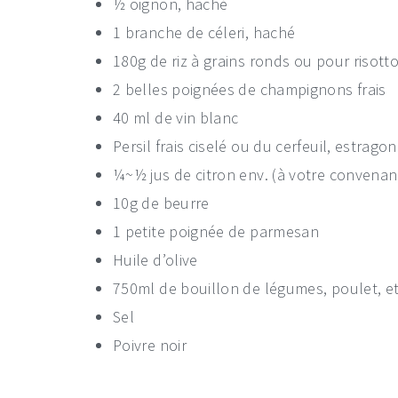
½ oignon, haché
1 branche de céleri, haché
180g de riz à grains ronds ou pour risott
2 belles poignées de champignons frais
40 ml de vin blanc
Persil frais ciselé ou du cerfeuil, estragon
¼~½ jus de citron env. (à votre convenan
10g de beurre
1 petite poignée de parmesan
Huile d’olive
750ml de bouillon de légumes, poulet, etc (
Sel
Poivre noir