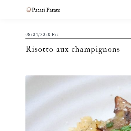
Skip
Skip
Skip
Skip
to
to
to
to
Patati
primary
main
primary
footer
Patate
navigation
content
sidebar
08/04/2020
Riz
Risotto aux champignons