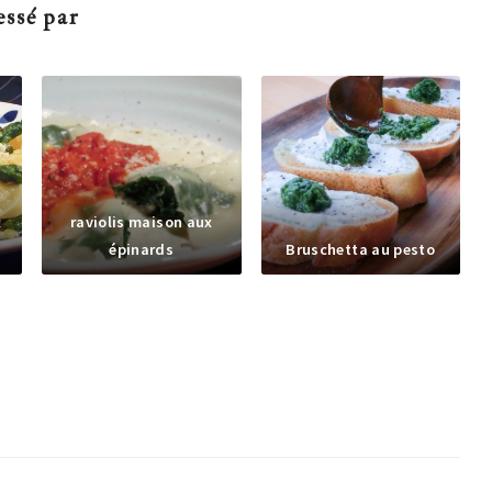
essé par
x
raviolis maison aux
épinards
Bruschetta au pesto