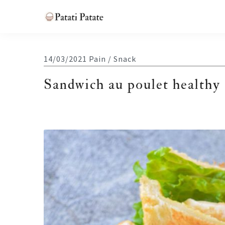
Skip
Skip
Skip
Skip
to
to
to
to
Patati
primary
main
primary
footer
Patate
navigation
content
sidebar
14/03/2021
Pain / Snack
Sandwich au poulet healthy