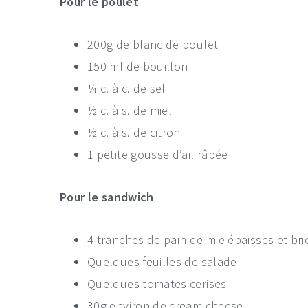
Pour le poulet
200g de blanc de poulet
150 ml de bouillon
¼ c. à c. de sel
½ c. à s. de miel
½ c. à s. de citron
1 petite gousse d’ail râpée
Pour le sandwich
4 tranches de pain de mie épaisses et br
Quelques feuilles de salade
Quelques tomates cerises
30g environ de cream cheese