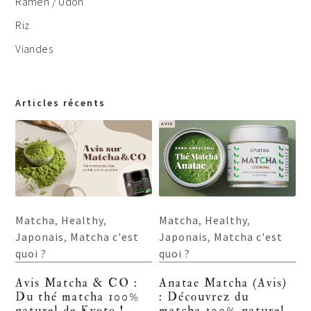
Ramen / Udon
Riz
Viandes
Articles récents
Matcha
,
Healthy
,
Matcha
,
Healthy
,
Japonais
,
Matcha c'est
Japonais
,
Matcha c'est
quoi ?
quoi ?
Avis Matcha & CO :
Anatae Matcha (Avis)
Du thé matcha 100%
: Découvrez du
naturel de Kyoto !
matcha 100% naturel