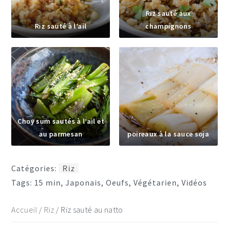
Riz sauté aux
Riz sauté à l’ail
champignons
Choy sum sautés à l’ail et
au parmesan
poireaux à la sauce soja
Catégories:
Riz
Tags:
15 min
,
Japonais
,
Oeufs
,
Végétarien
,
Vidéos
Accueil
/
Riz
/
Riz sauté au natto