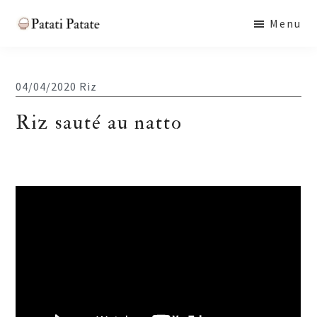
Skip
Skip
Skip
Menu
to
to
to
Patati
main
primary
footer
Patate
content
sidebar
04/04/2020
Riz
Riz sauté au natto