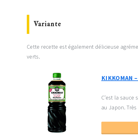
Variante
Cette recette est également délicieuse agréme
verts.
KIKKOMAN – S
C’est la sauce s
au Japon. Très 