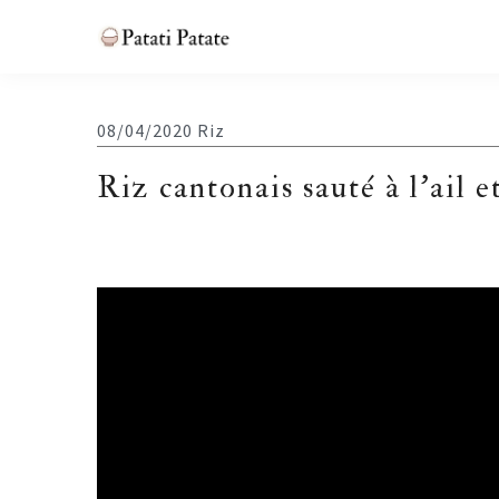
Skip
Skip
Skip
Skip
to
to
to
to
Patati
primary
main
primary
footer
Patate
navigation
content
sidebar
08/04/2020
Riz
Riz cantonais sauté à l’ail et