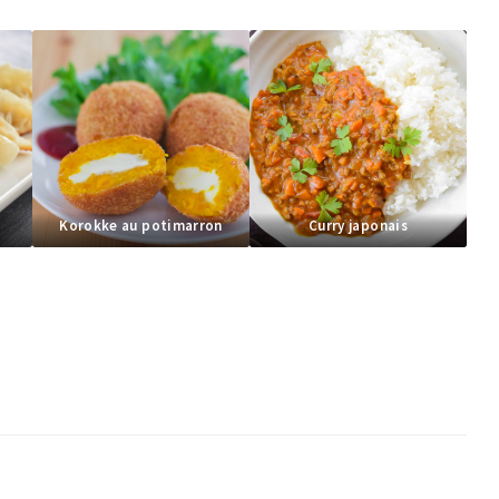
Korokke au potimarron
Curry japonais