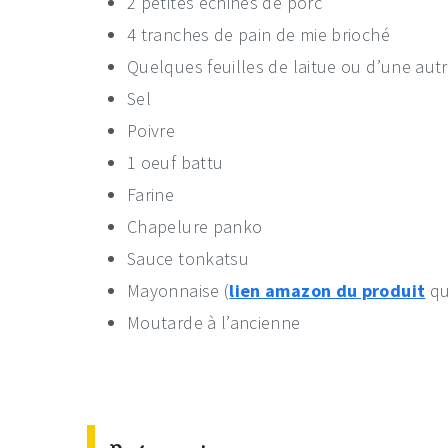
2 petites échines de porc
4 tranches de pain de mie brioché
Quelques feuilles de laitue ou d’une aut
Sel
Poivre
1 oeuf battu
Farine
Chapelure panko
Sauce tonkatsu
Mayonnaise (
lien amazon du produit
que
Moutarde à l’ancienne