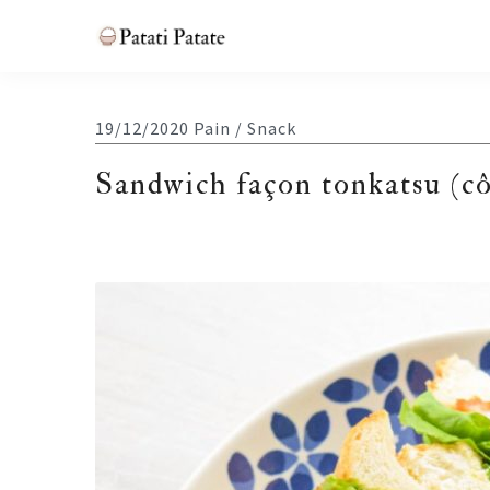
Skip
Skip
Skip
Skip
to
to
to
to
Patati
primary
main
primary
footer
Patate
navigation
content
sidebar
19/12/2020
Pain / Snack
Sandwich façon tonkatsu (cô