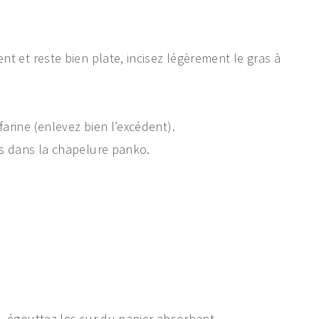
t et reste bien plate, incisez légèrement le gras à
arine (enlevez bien l’excédent).
is dans la chapelure panko.
, égouttez les sur du papier absorbant.