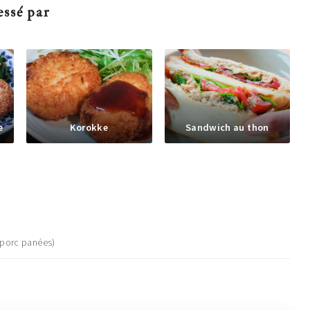
essé par
e
Korokke
Sandwich au thon
 porc panées)