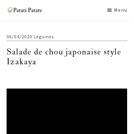
Skip
Skip
Skip
Menu
to
to
to
Patati
main
primary
footer
Patate
content
sidebar
06/04/2020
Légumes
Salade de chou japonaise style
Izakaya