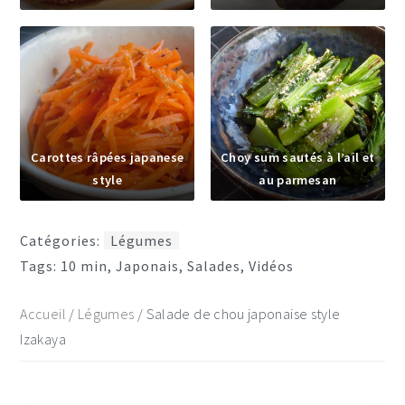
Carottes râpées japanese
Choy sum sautés à l’ail et
style
au parmesan
Catégories:
Légumes
Tags:
10 min
,
Japonais
,
Salades
,
Vidéos
Accueil
/
Légumes
/
Salade de chou japonaise style
Izakaya