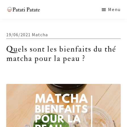
Skip
Skip
Skip
Menu
to
to
to
Patati
main
primary
footer
Patate
content
sidebar
19/06/2021
Matcha
Quels sont les bienfaits du thé
matcha pour la peau ?