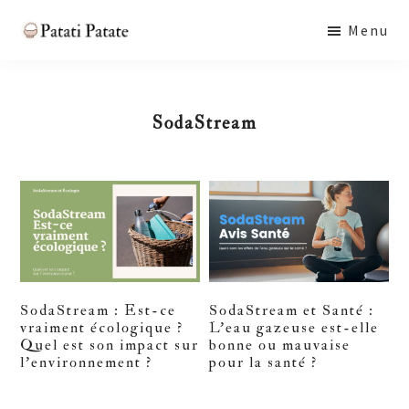
Skip
Skip
Skip
Menu
to
to
to
Patati
main
primary
footer
Patate
content
sidebar
SodaStream
SodaStream : Est-ce
SodaStream et Santé :
vraiment écologique ?
L’eau gazeuse est-elle
Quel est son impact sur
bonne ou mauvaise
l’environnement ?
pour la santé ?