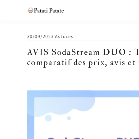
Skip
Skip
Skip
Skip
to
to
to
to
Patati
primary
main
primary
footer
Patate
navigation
content
sidebar
30/09/2023
Astuces
AVIS SodaStream DUO : Tou
comparatif des prix, avis et