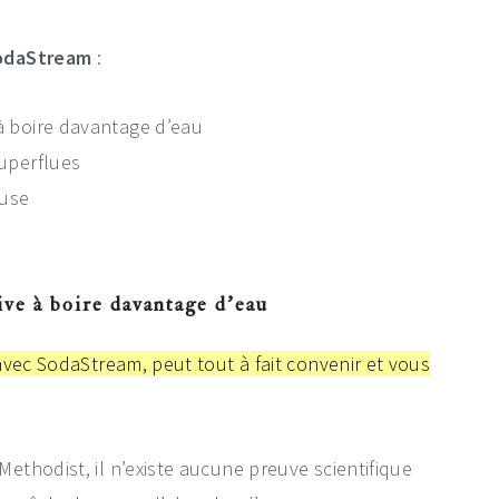
SodaStream
:
 à boire davantage d’eau
superflues
euse
ive à boire davantage d’eau
avec SodaStream, peut tout à fait convenir et vous
thodist, il n’existe aucune preuve scientifique