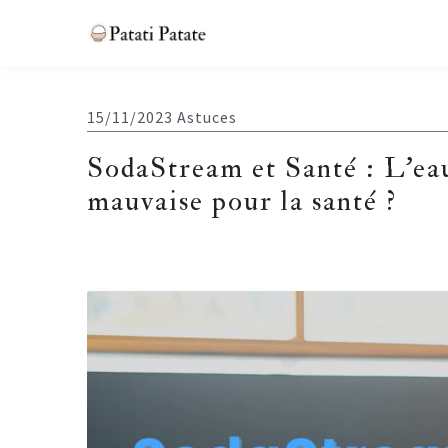
Skip
Skip
Skip
Skip
to
to
to
to
Patati
primary
main
primary
footer
Patate
navigation
content
sidebar
15/11/2023
Astuces
SodaStream et Santé : L’eau
mauvaise pour la santé ?