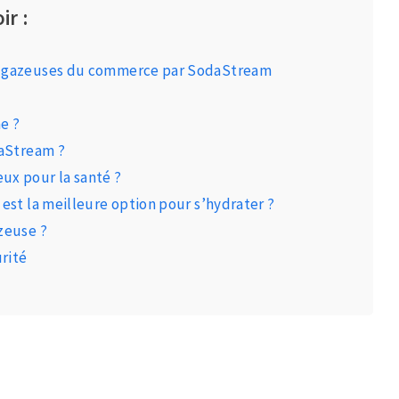
ir :
ns gazeuses du commerce par SodaStream
e ?
daStream ?
ux pour la santé ?
 est la meilleure option pour s’hydrater ?
zeuse ?
rité