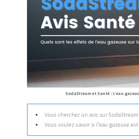
SodaStream et Santé : L’eau gazeus
Vous cherchez un avis sur SodaStream e
Vous voulez savoir si l’eau gazeuse es