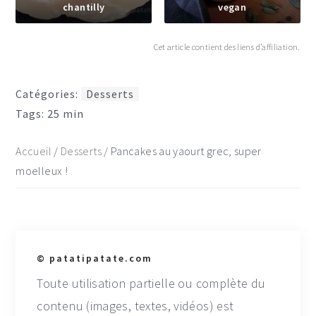
chantilly
vegan
Cet article contient des liens d’affiliation.
Catégories:
Desserts
Tags:
25 min
Accueil
/
Desserts
/
Pancakes au yaourt grec, super
moelleux !
© patatipatate.com
Toute utilisation partielle ou complète du
contenu (images, textes, vidéos) est