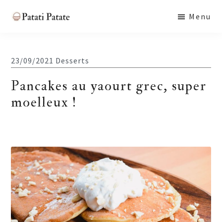
Skip
Skip
Skip
Menu
to
to
to
Patati
main
primary
footer
Patate
content
sidebar
23/09/2021
Desserts
Pancakes au yaourt grec, super
moelleux !