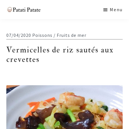
Skip
Skip
Skip
Menu
to
to
to
Patati
main
primary
footer
Patate
content
sidebar
07/04/2020
Poissons / Fruits de mer
Vermicelles de riz sautés aux
crevettes