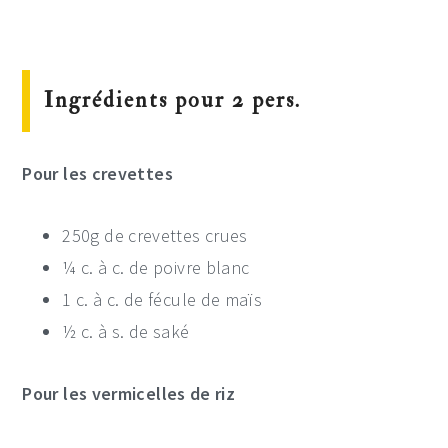
Ingrédients pour 2 pers.
Pour les crevettes
250g de crevettes crues
¼ c. à c. de poivre blanc
1 c. à c. de fécule de maïs
½ c. à s. de saké
P
our les vermicelles de riz