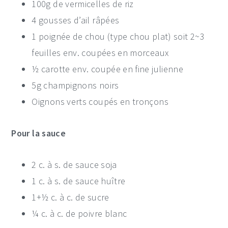
100g de vermicelles de riz
4 gousses d’ail râpées
1 poignée de chou (type chou plat) soit 2~3
feuilles env. coupées en morceaux
½ carotte env. coupée en fine julienne
5g champignons noirs
Oignons verts coupés en tronçons
P
our la sauce
2 c. à s. de sauce soja
1 c. à s. de sauce huître
1+½ c. à c. de sucre
¼ c. à c. de poivre blanc