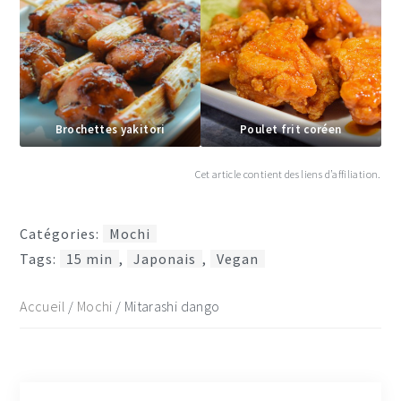
Brochettes yakitori
Poulet frit coréen
Cet article contient des liens d’affiliation.
Catégories:
Mochi
Tags:
15 min
,
Japonais
,
Vegan
Accueil
/
Mochi
/
Mitarashi dango