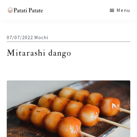
Skip
Skip
Skip
Menu
to
to
to
Patati
main
primary
footer
Patate
content
sidebar
07/07/2022
Mochi
Mitarashi dango