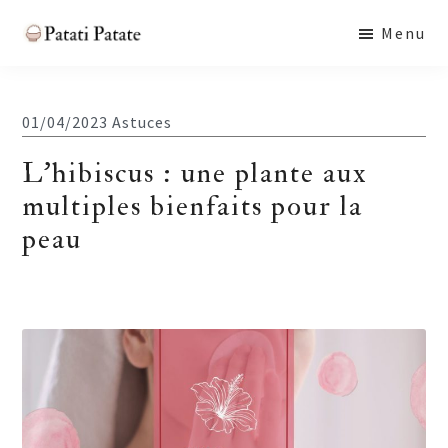
Skip
Skip
Skip
Menu
to
to
to
Patati
main
primary
footer
Patate
content
sidebar
01/04/2023
Astuces
L’hibiscus : une plante aux
multiples bienfaits pour la
peau