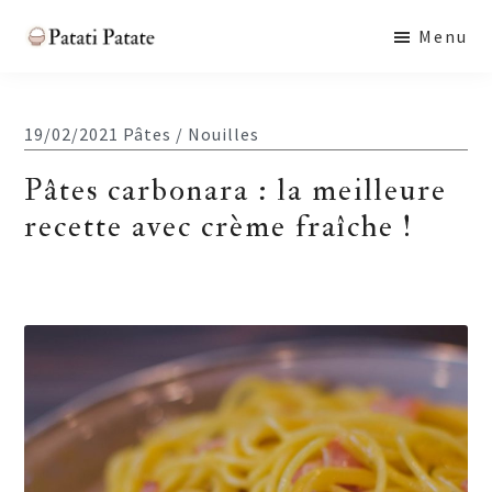
Skip
Skip
Skip
Menu
to
to
to
Patati
main
primary
footer
Patate
content
sidebar
19/02/2021
Pâtes / Nouilles
Pâtes carbonara : la meilleure
recette avec crème fraîche !