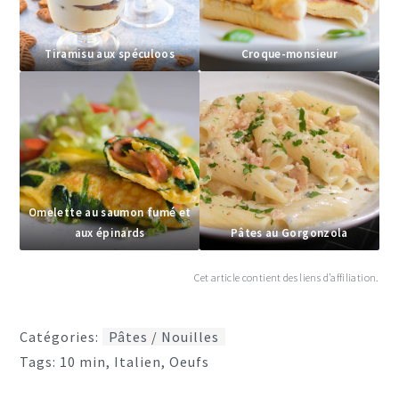
Tiramisu aux spéculoos
Croque-monsieur
Omelette au saumon fumé et
aux épinards
Pâtes au Gorgonzola
Cet article contient des liens d’affiliation.
Catégories:
Pâtes / Nouilles
Tags:
10 min
,
Italien
,
Oeufs