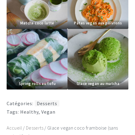
Matcha coco latte
Pâtes vegan aux poivrons
Spring rolls au tofu
Glace vegan au matcha
Catégories:
Desserts
Tags:
Healthy
,
Vegan
Accueil
/
Desserts
/
Glace vegan coco framboise (sans