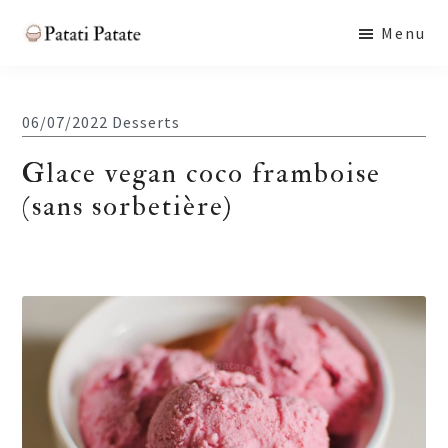
Skip
Skip
Skip
Menu
to
to
to
Patati
main
primary
footer
Patate
content
sidebar
06/07/2022
Desserts
Glace vegan coco framboise
(sans sorbetière)