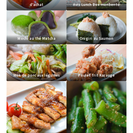
d’achat
Avis Lunch Box monbento
Mochi au thé Matcha
Onigiri au Saumon
Wok de porc aux légumes
Poulet frit Karaage