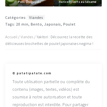
Porc Shogayaki
Haricots verts au Sésame
Catégories:
Viandes
Tags:
20 min
,
Bento
,
Japonais
,
Poulet
Accueil
/
Viandes
/
Yakitori : Découvrez la recette des
délicieuses brochettes de poulet japonaises negima !
© patatipatate.com
Toute utilisation partielle ou complète du
contenu (images, textes, vidéos) est
soumise à notre autorisation et toute
reproduction est interdite. Pour partager