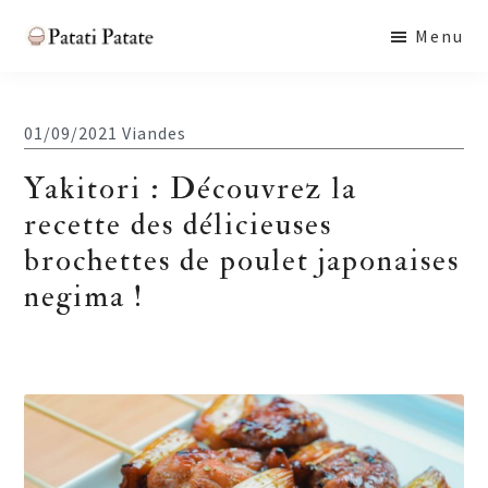
Skip
Skip
Skip
Menu
to
to
to
Patati
main
primary
footer
Patate
content
sidebar
01/09/2021
Viandes
Yakitori : Découvrez la
recette des délicieuses
brochettes de poulet japonaises
negima !