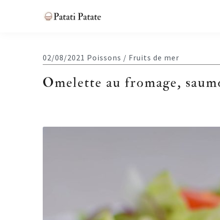
Skip
Skip
Skip
Skip
to
to
to
to
Patati
primary
main
primary
footer
Patate
navigation
content
sidebar
02/08/2021
Poissons / Fruits de mer
Omelette au fromage, saumo