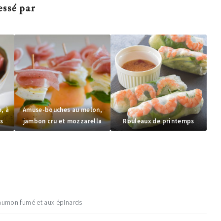
essé par
, à
Amuse-bouches au melon,
es
jambon cru et mozzarella
Rouleaux de printemps
aumon fumé et aux épinards