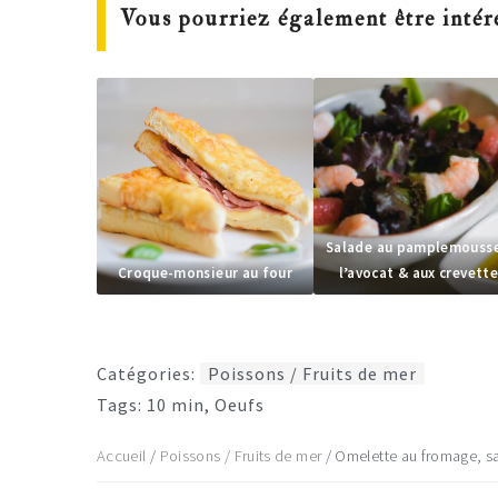
Vous pourriez également être intér
Salade au pamplemousse
Croque-monsieur au four
l’avocat & aux crevett
Catégories:
Poissons / Fruits de mer
Tags:
10 min
,
Oeufs
Accueil
/
Poissons / Fruits de mer
/
Omelette au fromage, s