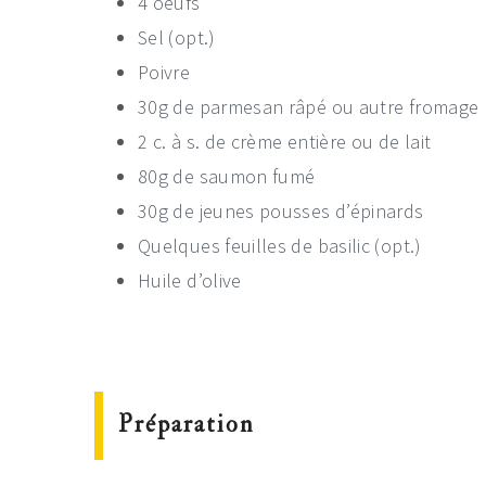
4 oeufs
Sel (opt.)
Poivre
30g de parmesan râpé ou autre fromage
2 c. à s. de crème entière ou de lait
80g de saumon fumé
30g de jeunes pousses d’épinards
Quelques feuilles de basilic (opt.)
Huile d’olive
Préparation