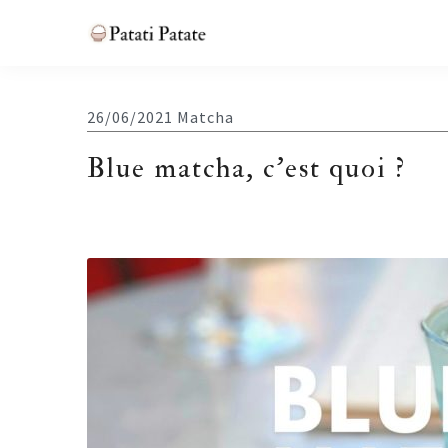
Skip
Skip
Skip
Skip
to
to
to
to
Patati
primary
main
primary
footer
Patate
navigation
content
sidebar
26/06/2021
Matcha
Blue matcha, c’est quoi ?